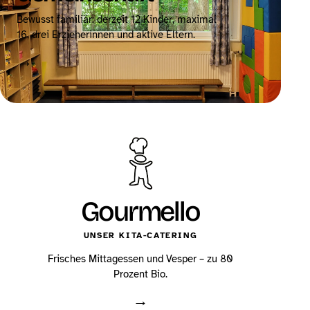
Bewusst familiär: derzeit 12 Kinder, maximal
16, drei Erzieherinnen und aktive Eltern.
→
Gourmello
UNSER KITA-CATERING
Frisches Mittagessen und Vesper – zu 80
Prozent Bio.
→