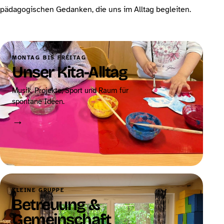
pädagogischen Gedanken, die uns im Alltag begleiten.
MONTAG BIS FREITAG
Unser Kita-Alltag
Musik, Projekte, Sport und Raum für
spontane Ideen.
→
KLEINE GRUPPE
Betreuung &
Gemeinschaft