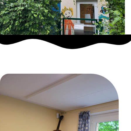
12 Kinder
maximal
16
viel Platz
für Ideen