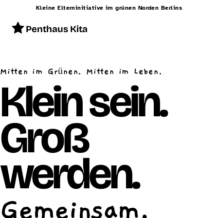
Kleine Elterninitiative im grünen Norden Berlins
Penthaus Kita
Start
Mitten im Grünen. Mitten im Leben.
Konzept
Klein sein.
Betreuung
Groß
Alltag
Räumlichkeiten
werden.
Essen
Schließzeiten
Gemeinsam.
Kontakt