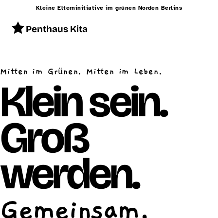
Kleine Elterninitiative im grünen Norden Berlins
Penthaus Kita
Start
Mitten im Grünen. Mitten im Leben.
Konzept
Klein sein.
Betreuung
Groß
Alltag
Räumlichkeiten
werden.
Essen
Schließzeiten
Gemeinsam.
Kontakt