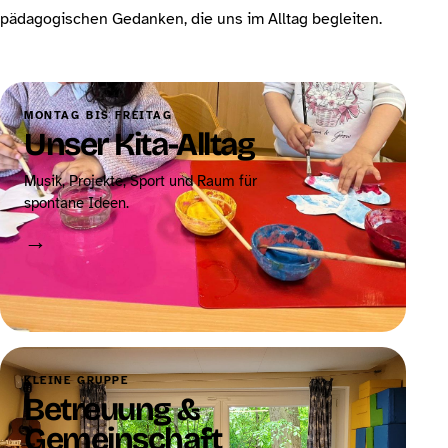
pädagogischen Gedanken, die uns im Alltag begleiten.
MONTAG BIS FREITAG
Unser Kita-Alltag
Musik, Projekte, Sport und Raum für
spontane Ideen.
→
KLEINE GRUPPE
Betreuung &
Gemeinschaft