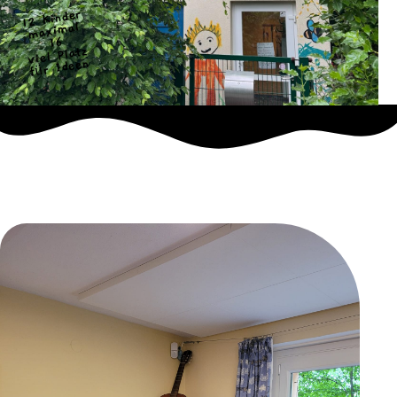
12 Kinder
maximal
16
viel Platz
für Ideen