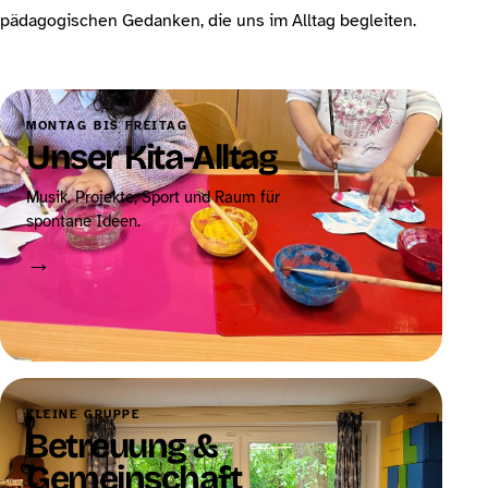
pädagogischen Gedanken, die uns im Alltag begleiten.
MONTAG BIS FREITAG
Unser Kita-Alltag
Musik, Projekte, Sport und Raum für
spontane Ideen.
→
KLEINE GRUPPE
Betreuung &
Gemeinschaft