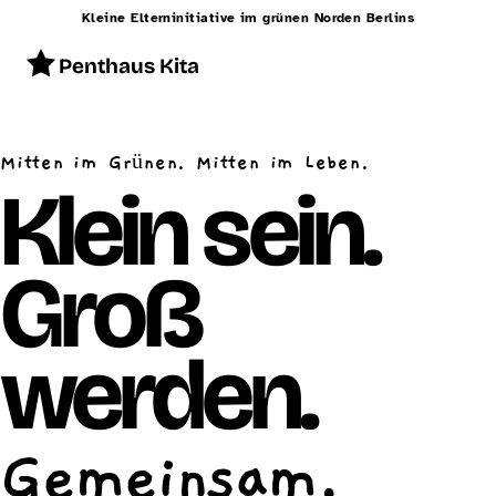
Kleine Elterninitiative im grünen Norden Berlins
Penthaus Kita
Start
Mitten im Grünen. Mitten im Leben.
Konzept
Klein sein.
Betreuung
Groß
Alltag
Räumlichkeiten
werden.
Essen
Schließzeiten
Gemeinsam.
Kontakt