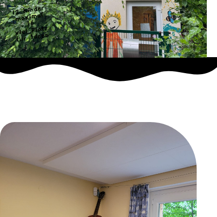
12 Kinder
maximal
16
viel Platz
für Ideen