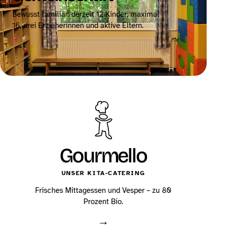
Bewusst familiär: derzeit 12 Kinder, maximal
16, drei Erzieherinnen und aktive Eltern.
→
Gourmello
UNSER KITA-CATERING
Frisches Mittagessen und Vesper – zu 80
Prozent Bio.
→