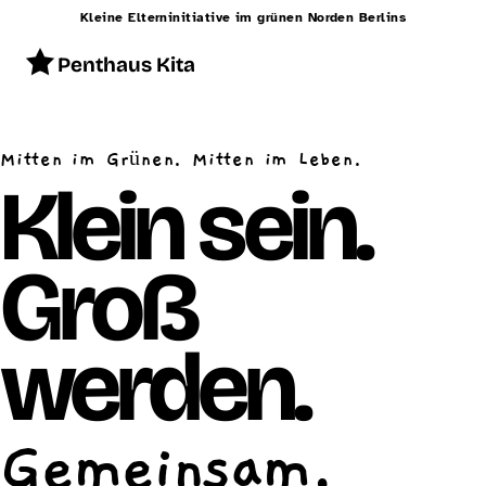
Kleine Elterninitiative im grünen Norden Berlins
Penthaus Kita
Start
Mitten im Grünen. Mitten im Leben.
Konzept
Klein sein.
Betreuung
Groß
Alltag
Räumlichkeiten
werden.
Essen
Schließzeiten
Gemeinsam.
Kontakt