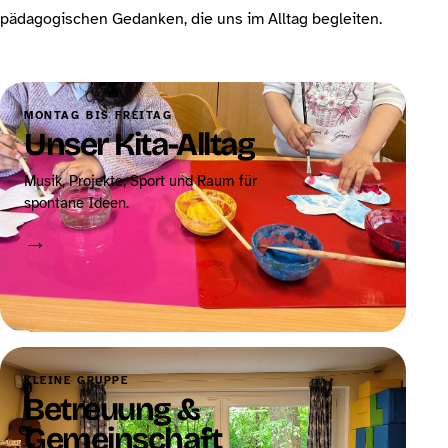
pädagogischen Gedanken, die uns im Alltag begleiten.
MONTAG BIS FREITAG
Unser Kita-Alltag
Musik, Projekte, Sport und Raum für
spontane Ideen.
→
KLEINE GRUPPE
Betreuung &
Gemeinschaft