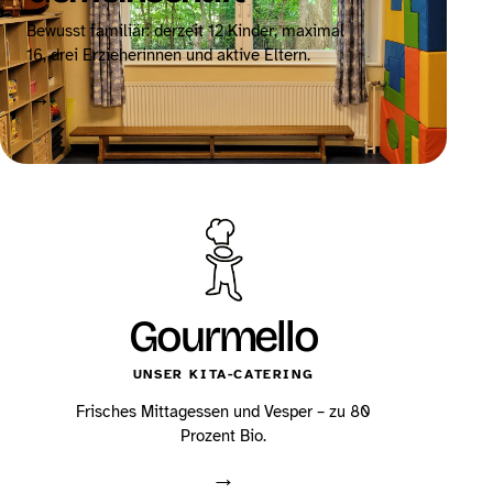
Bewusst familiär: derzeit 12 Kinder, maximal
16, drei Erzieherinnen und aktive Eltern.
→
Gourmello
UNSER KITA-CATERING
Frisches Mittagessen und Vesper – zu 80
Prozent Bio.
→