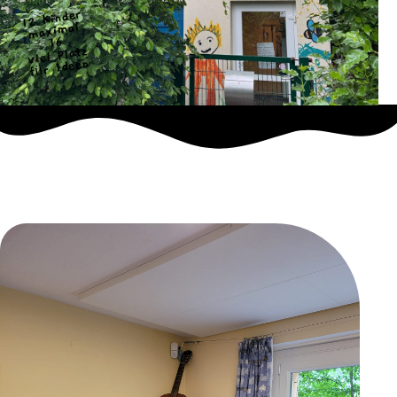
12 Kinder
maximal
16
viel Platz
für Ideen