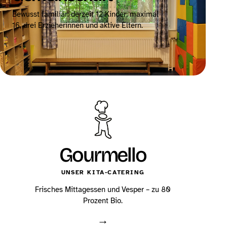
Bewusst familiär: derzeit 12 Kinder, maximal
16, drei Erzieherinnen und aktive Eltern.
→
Gourmello
UNSER KITA-CATERING
Frisches Mittagessen und Vesper – zu 80
Prozent Bio.
→