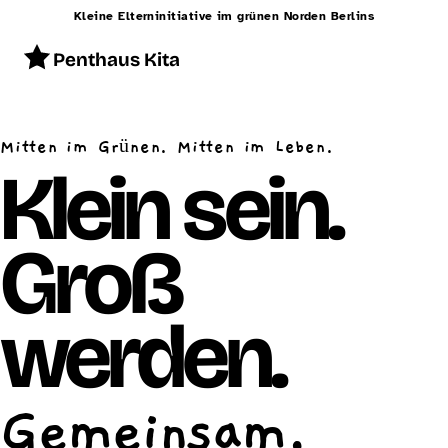
Kleine Elterninitiative im grünen Norden Berlins
Penthaus Kita
Start
Mitten im Grünen. Mitten im Leben.
Konzept
Klein sein.
Betreuung
Groß
Alltag
Räumlichkeiten
werden.
Essen
Schließzeiten
Gemeinsam.
Kontakt