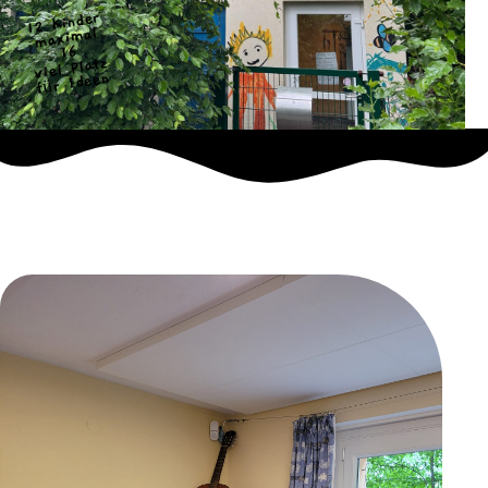
12 Kinder
maximal
16
viel Platz
für Ideen