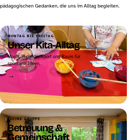
pädagogischen Gedanken, die uns im Alltag begleiten.
MONTAG BIS FREITAG
Unser Kita-Alltag
Musik, Projekte, Sport und Raum für
spontane Ideen.
→
KLEINE GRUPPE
Betreuung &
Gemeinschaft