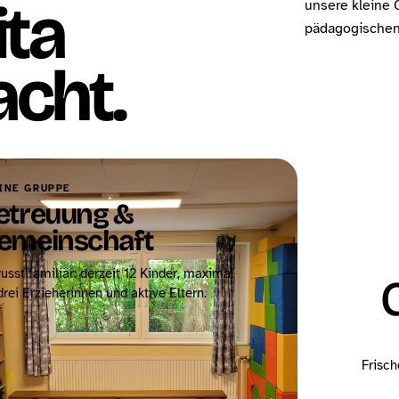
ita
unsere kleine 
pädagogischen 
cht.
INE GRUPPE
etreuung &
emeinschaft
usst familiär: derzeit 12 Kinder, maximal
drei Erzieherinnen und aktive Eltern.
Frisch