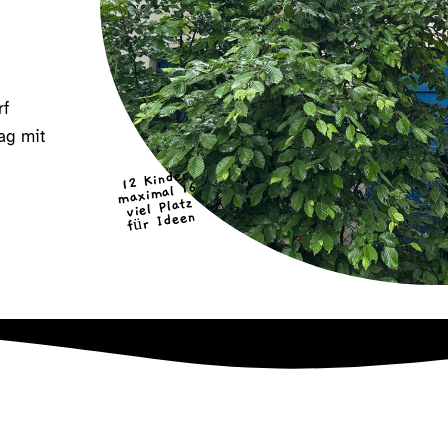
rf
tag mit
12 Kinder
maximal 16
viel Platz
für Ideen