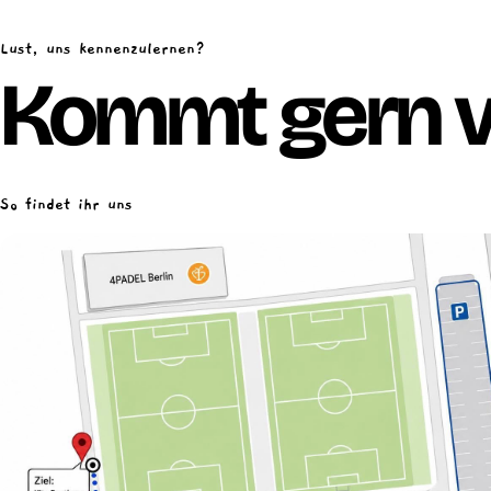
Lust, uns kennenzulernen?
Kommt gern v
So findet ihr uns