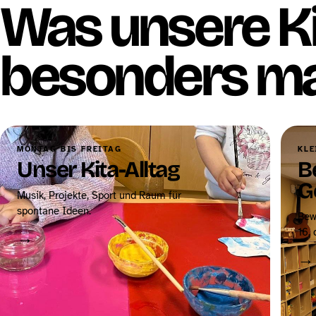
Was unsere K
besonders ma
MONTAG BIS FREITAG
KLE
Unser Kita-Alltag
B
G
Musik, Projekte, Sport und Raum für
spontane Ideen.
Bew
16, 
→
→