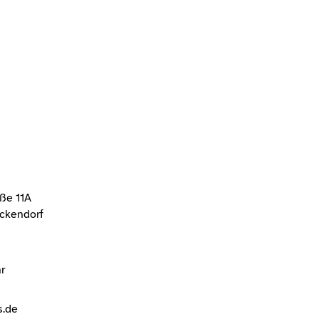
aße 11A
ickendorf
r
s.de