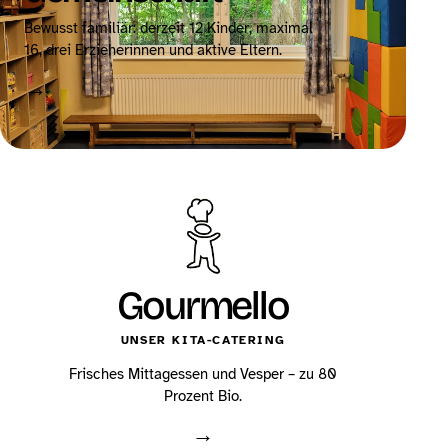
Bewusst familiär: derzeit 12 Kinder, maximal
16, drei Erzieherinnen und aktive Eltern.
→
Gourmello
UNSER KITA-CATERING
Frisches Mittagessen und Vesper – zu 80
Prozent Bio.
→