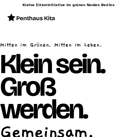
Kleine Elterninitiative im grünen Norden Berlins
Penthaus Kita
Start
Mitten im Grünen. Mitten im Leben.
Konzept
Klein sein.
Betreuung
Groß
Alltag
Räumlichkeiten
werden.
Essen
Schließzeiten
Gemeinsam.
Kontakt