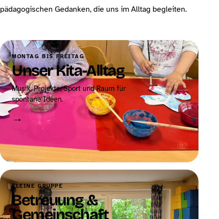
pädagogischen Gedanken, die uns im Alltag begleiten.
MONTAG BIS FREITAG
Unser Kita-Alltag
Musik, Projekte, Sport und Raum für
spontane Ideen.
→
KLEINE GRUPPE
Betreuung &
Gemeinschaft