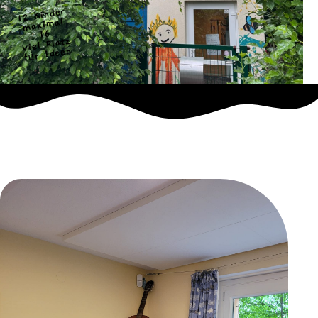
12 Kinder
maximal
16
viel Platz
für Ideen