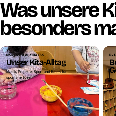
Was unsere K
besonders ma
MONTAG BIS FREITAG
KLE
Unser Kita-Alltag
B
G
Musik, Projekte, Sport und Raum für
spontane Ideen.
Bew
16, 
→
→