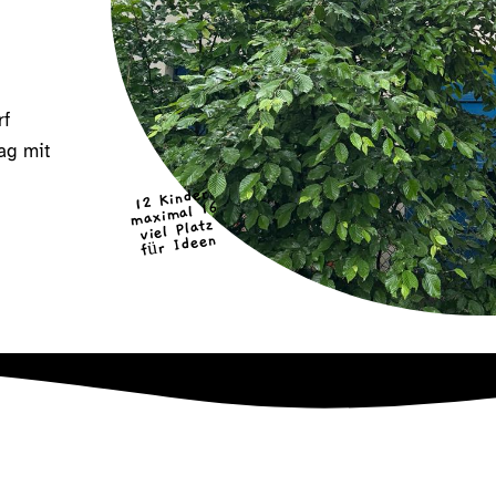
rf
tag mit
12 Kinder
maximal 16
viel Platz
für Ideen