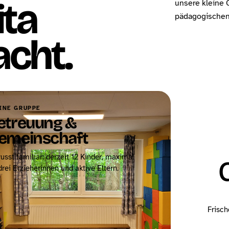
ita
unsere kleine 
pädagogischen 
cht.
INE GRUPPE
etreuung &
emeinschaft
usst familiär: derzeit 12 Kinder, maximal
drei Erzieherinnen und aktive Eltern.
Frisch