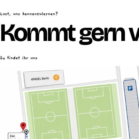
Lust, uns kennenzulernen?
Kommt gern v
So findet ihr uns