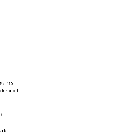
aße 11A
ickendorf
r
s.de