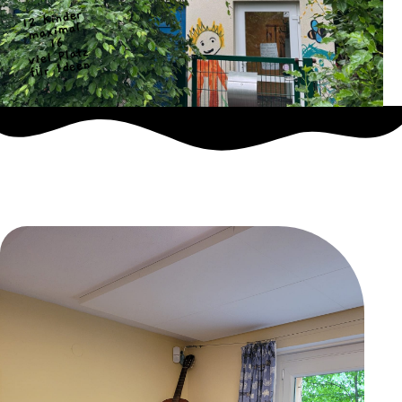
12 Kinder
maximal
16
viel Platz
für Ideen