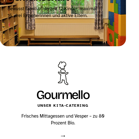
Bewusst familiär: derzeit 12 Kinder, maximal
16, drei Erzieherinnen und aktive Eltern.
→
Gourmello
UNSER KITA-CATERING
Frisches Mittagessen und Vesper – zu 80
Prozent Bio.
→