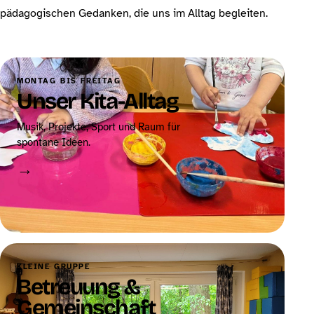
pädagogischen Gedanken, die uns im Alltag begleiten.
MONTAG BIS FREITAG
Unser Kita-Alltag
Musik, Projekte, Sport und Raum für
spontane Ideen.
→
KLEINE GRUPPE
Betreuung &
Gemeinschaft