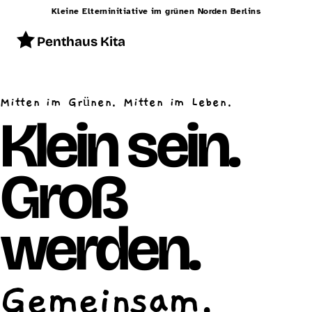
Kleine Elterninitiative im grünen Norden Berlins
Penthaus Kita
Start
Mitten im Grünen. Mitten im Leben.
Konzept
Klein sein.
Betreuung
Groß
Alltag
Räumlichkeiten
werden.
Essen
Schließzeiten
Gemeinsam.
Kontakt