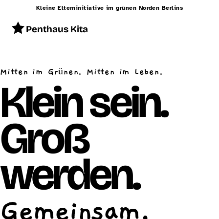
Kleine Elterninitiative im grünen Norden Berlins
Penthaus Kita
Start
Mitten im Grünen. Mitten im Leben.
Konzept
Klein sein.
Betreuung
Groß
Alltag
Räumlichkeiten
werden.
Essen
Schließzeiten
Gemeinsam.
Kontakt