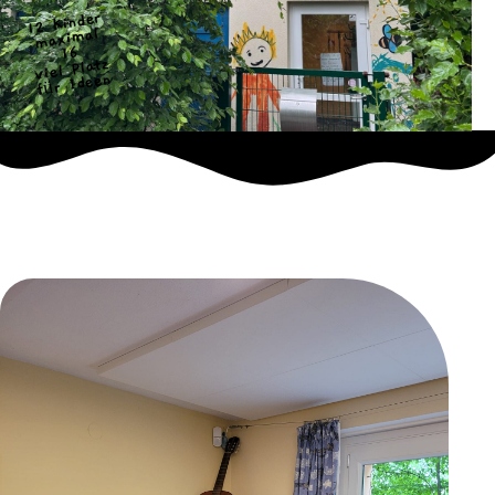
12 Kinder
maximal
16
viel Platz
für Ideen