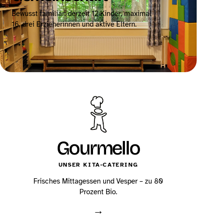
Bewusst familiär: derzeit 12 Kinder, maximal
16, drei Erzieherinnen und aktive Eltern.
→
Gourmello
UNSER KITA-CATERING
Frisches Mittagessen und Vesper – zu 80
Prozent Bio.
→