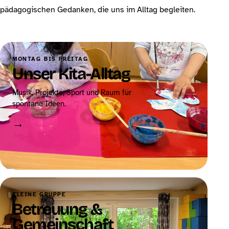
pädagogischen Gedanken, die uns im Alltag begleiten.
MONTAG BIS FREITAG
Unser Kita-Alltag
Musik, Projekte, Sport und Raum für
spontane Ideen.
→
KLEINE GRUPPE
Betreuung &
Gemeinschaft