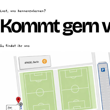
Lust, uns kennenzulernen?
Kommt gern v
So findet ihr uns