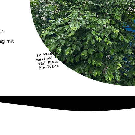
rf
tag mit
12 Kinder
maximal 16
viel Platz
für Ideen