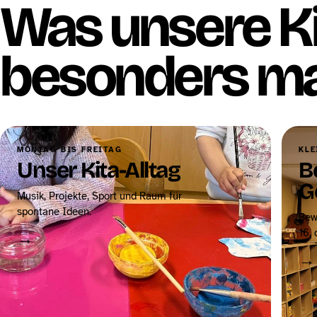
Was unsere K
besonders ma
MONTAG BIS FREITAG
KLE
Unser Kita-Alltag
B
G
Musik, Projekte, Sport und Raum für
spontane Ideen.
Bew
16, 
→
→