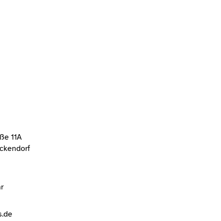
aße 11A
ickendorf
r
s.de