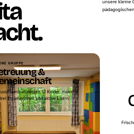
ita
unsere kleine 
pädagogischen 
cht.
INE GRUPPE
etreuung &
emeinschaft
usst familiär: derzeit 12 Kinder, maximal
drei Erzieherinnen und aktive Eltern.
Frisch