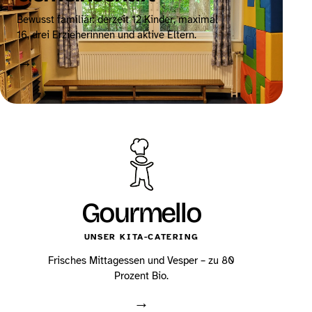
Bewusst familiär: derzeit 12 Kinder, maximal
16, drei Erzieherinnen und aktive Eltern.
→
Gourmello
UNSER KITA-CATERING
Frisches Mittagessen und Vesper – zu 80
Prozent Bio.
→