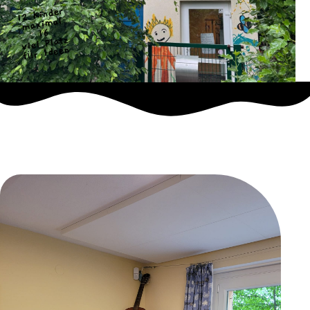
12 Kinder
maximal
16
viel Platz
für Ideen