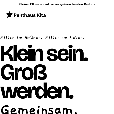
Kleine Elterninitiative im grünen Norden Berlins
Penthaus Kita
Start
Mitten im Grünen. Mitten im Leben.
Konzept
Klein sein.
Betreuung
Groß
Alltag
Räumlichkeiten
werden.
Essen
Schließzeiten
Gemeinsam.
Kontakt