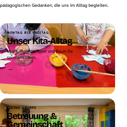
pädagogischen Gedanken, die uns im Alltag begleiten.
MONTAG BIS FREITAG
Unser Kita-Alltag
Musik, Projekte, Sport und Raum für
spontane Ideen.
→
KLEINE GRUPPE
Betreuung &
Gemeinschaft