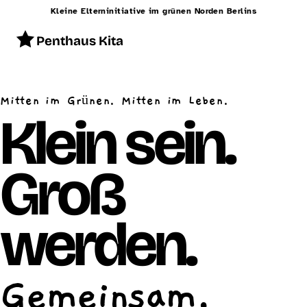
Kleine Elterninitiative im grünen Norden Berlins
Penthaus Kita
Start
Mitten im Grünen. Mitten im Leben.
Konzept
Klein sein.
Betreuung
Groß
Alltag
Räumlichkeiten
werden.
Essen
Schließzeiten
Gemeinsam.
Kontakt