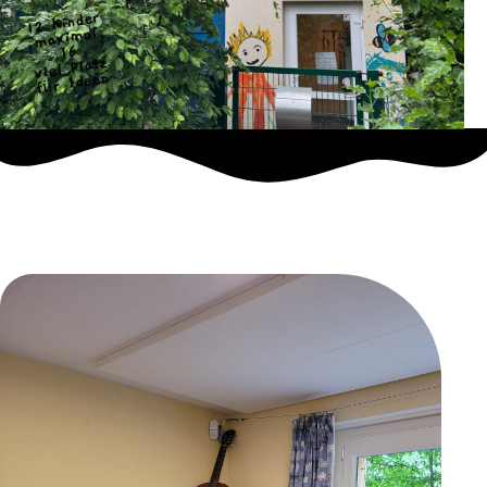
12 Kinder
maximal
16
viel Platz
für Ideen