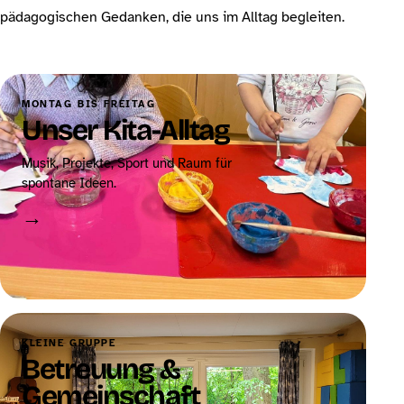
pädagogischen Gedanken, die uns im Alltag begleiten.
MONTAG BIS FREITAG
Unser Kita-Alltag
Musik, Projekte, Sport und Raum für
spontane Ideen.
→
KLEINE GRUPPE
Betreuung &
Gemeinschaft