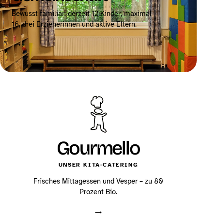
Bewusst familiär: derzeit 12 Kinder, maximal
16, drei Erzieherinnen und aktive Eltern.
→
Gourmello
UNSER KITA-CATERING
Frisches Mittagessen und Vesper – zu 80
Prozent Bio.
→