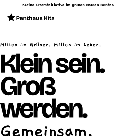
Kleine Elterninitiative im grünen Norden Berlins
Penthaus Kita
Start
Mitten im Grünen. Mitten im Leben.
Konzept
Klein sein.
Betreuung
Groß
Alltag
Räumlichkeiten
werden.
Essen
Schließzeiten
Gemeinsam.
Kontakt