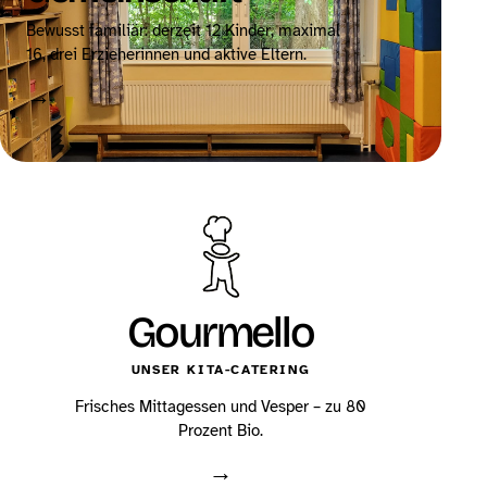
Bewusst familiär: derzeit 12 Kinder, maximal
16, drei Erzieherinnen und aktive Eltern.
→
Gourmello
UNSER KITA-CATERING
Frisches Mittagessen und Vesper – zu 80
Prozent Bio.
→