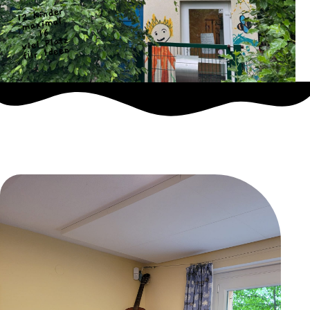
12 Kinder
maximal
16
viel Platz
für Ideen