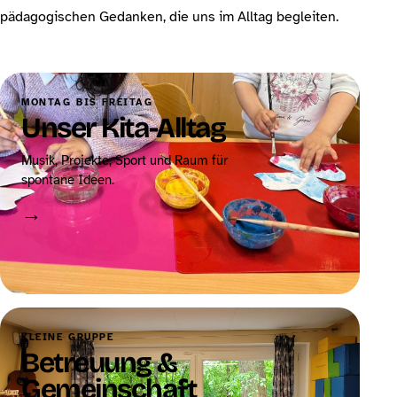
pädagogischen Gedanken, die uns im Alltag begleiten.
MONTAG BIS FREITAG
Unser Kita-Alltag
Musik, Projekte, Sport und Raum für
spontane Ideen.
→
KLEINE GRUPPE
Betreuung &
Gemeinschaft