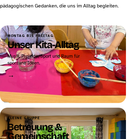
pädagogischen Gedanken, die uns im Alltag begleiten.
MONTAG BIS FREITAG
Unser Kita-Alltag
Musik, Projekte, Sport und Raum für
spontane Ideen.
→
KLEINE GRUPPE
Betreuung &
Gemeinschaft