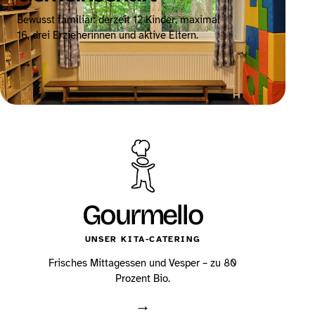
Bewusst familiär: derzeit 12 Kinder, maximal
16, drei Erzieherinnen und aktive Eltern.
→
Gourmello
UNSER KITA-CATERING
Frisches Mittagessen und Vesper – zu 80
Prozent Bio.
→