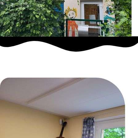
12 Kinder
maximal
16
viel Platz
für Ideen