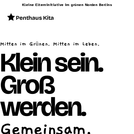
Kleine Elterninitiative im grünen Norden Berlins
Penthaus Kita
Start
Mitten im Grünen. Mitten im Leben.
Konzept
Klein sein.
Betreuung
Groß
Alltag
Räumlichkeiten
werden.
Essen
Schließzeiten
Gemeinsam.
Kontakt