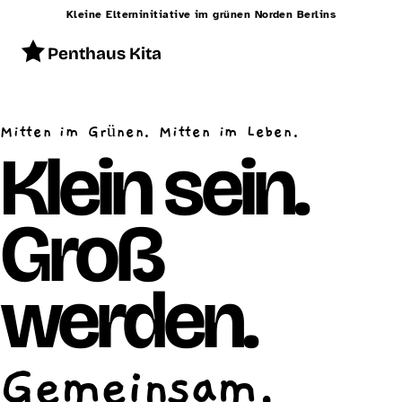
Kleine Elterninitiative im grünen Norden Berlins
Penthaus Kita
Start
Mitten im Grünen. Mitten im Leben.
Konzept
Klein sein.
Betreuung
Groß
Alltag
Räumlichkeiten
werden.
Essen
Schließzeiten
Gemeinsam.
Kontakt