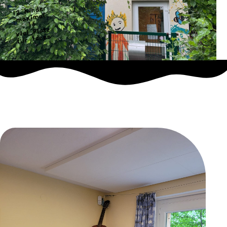
12 Kinder
maximal
16
viel Platz
für Ideen