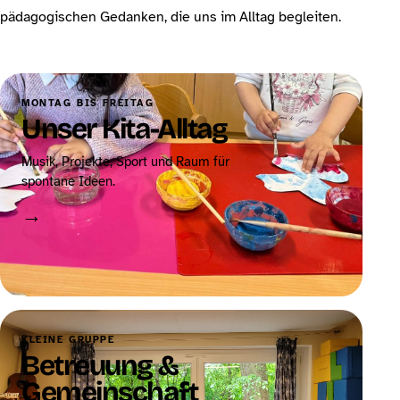
pädagogischen Gedanken, die uns im Alltag begleiten.
MONTAG BIS FREITAG
Unser Kita-Alltag
Musik, Projekte, Sport und Raum für
spontane Ideen.
→
KLEINE GRUPPE
Betreuung &
Gemeinschaft