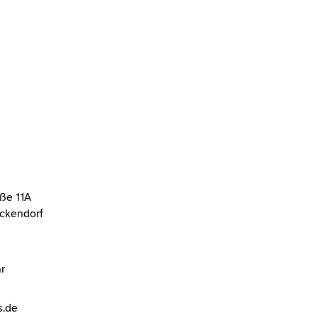
aße 11A
ickendorf
r
s.de