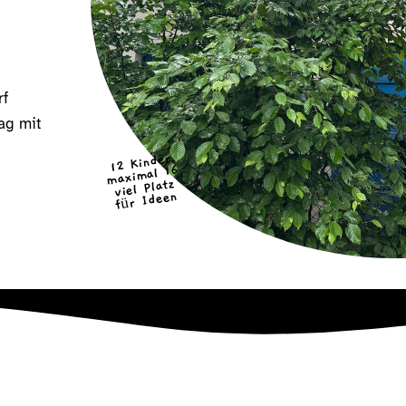
rf
tag mit
12 Kinder
maximal 16
viel Platz
für Ideen