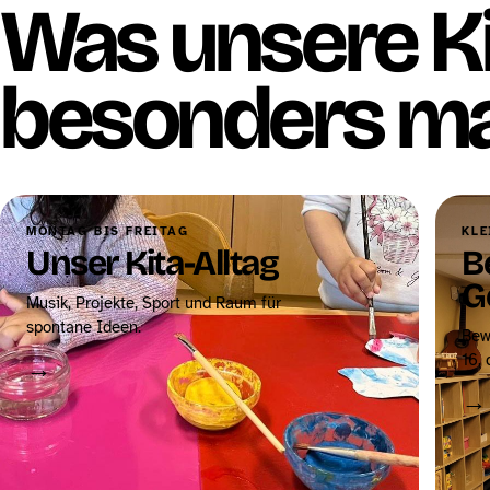
Was unsere K
besonders ma
MONTAG BIS FREITAG
KLE
Unser Kita-Alltag
B
G
Musik, Projekte, Sport und Raum für
spontane Ideen.
Bew
16, 
→
→