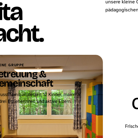
ita
unsere kleine 
pädagogischen 
cht.
INE GRUPPE
etreuung &
emeinschaft
usst familiär: derzeit 12 Kinder, maximal
drei Erzieherinnen und aktive Eltern.
Frisch