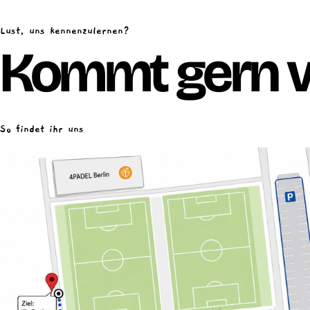
Lust, uns kennenzulernen?
Kommt gern v
So findet ihr uns